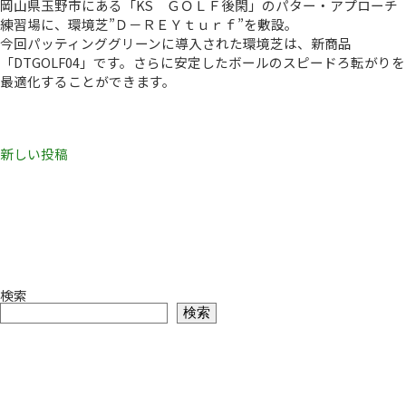
岡山県玉野市にある「KS ＧＯＬＦ後閑」のパター・アプローチ
練習場に、環境芝”Ｄ－ＲＥＹｔｕｒｆ”を敷設。
今回パッティンググリーンに導入された環境芝は、新商品
「DTGOLF04」です。さらに安定したボールのスピードろ転がりを
最適化することができます。
投
新しい投稿
稿
ナ
ビ
ゲ
ー
検索
検索
シ
ョ
ン