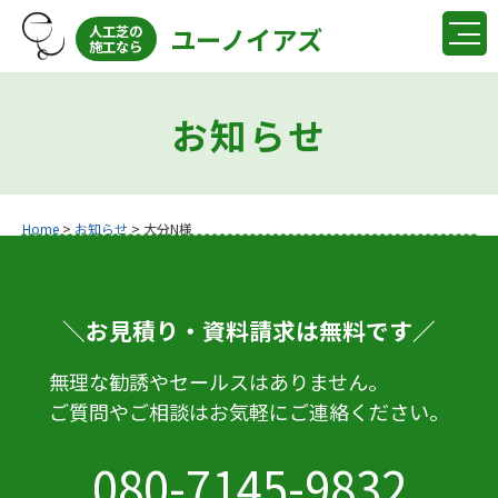
ユーノイアズ
人工芝の
施工なら
お知らせ
Home
>
お知らせ
>
大分N様
＼お見積り・資料請求は無料です／
無理な勧誘やセールスはありません。
ご質問やご相談はお気軽にご連絡ください。
080-7145-9832