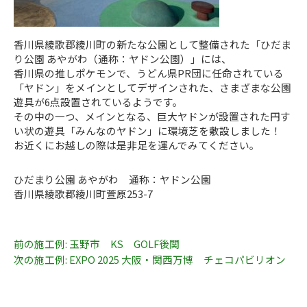
香川県綾歌郡綾川町の新たな公園として整備された「ひだま
り公園 あやがわ（通称：ヤドン公園）」には、
香川県の推しポケモンで、うどん県PR団に任命されている
「ヤドン」をメインとしてデザインされた、さまざまな公園
遊具が6点設置されているようです。
その中の一つ、メインとなる、巨大ヤドンが設置された円す
い状の遊具「みんなのヤドン」に環境芝を敷設しました！
お近くにお越しの際は是非足を運んでみてください。
ひだまり公園 あやがわ 通称：ヤドン公園
香川県綾歌郡綾川町萱原253-7
前の施工例:
玉野市 KS GOLF後関
投
次の施工例:
EXPO 2025 大阪・関西万博 チェコパビリオン
稿
ナ